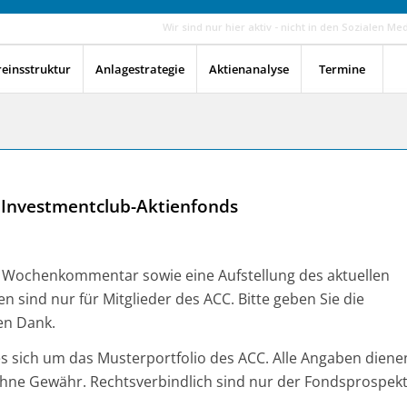
Wir sind nur hier aktiv - nicht in den Sozialen Me
reinsstruktur
Anlagestrategie
Aktienanalyse
Termine
 Investmentclub-Aktienfonds
en Wochenkommentar sowie eine Aufstellung des aktuellen
en sind nur für Mitglieder des ACC. Bitte geben Sie die
en Dank.
 es sich um das Musterportfolio des ACC. Alle Angaben diene
ohne Gewähr. Rechtsverbindlich sind nur der Fondsprospek