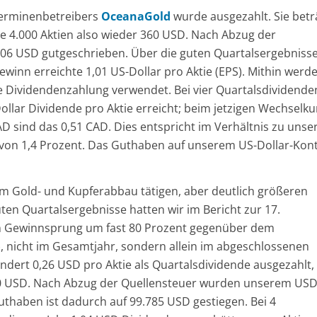
ferminenbetreibers
OceanaGold
wurde ausgezahlt. Sie betr
e 4.000 Aktien also wieder 360 USD. Nach Abzug der
06 USD gutgeschrieben. Über die guten Quartalsergebniss
ewinn erreichte 1,01 US-Dollar pro Aktie (EPS). Mithin werd
e Dividendenzahlung verwendet. Bei vier Quartalsdividende
ollar Dividende pro Aktie erreicht; beim jetzigen Wechselku
 sind das 0,51 CAD. Dies entspricht im Verhältnis zu uns
 von 1,4 Prozent. Das Guthaben auf unserem US-Dollar-Kon
im Gold- und Kupferabbau tätigen, aber deutlich größeren
ten Quartalsergebnisse hatten wir im Bericht zur 17.
n Gewinnsprung um fast 80 Prozent gegenüber dem
S), nicht im Gesamtjahr, sondern allein im abgeschlossenen
dert 0,26 USD pro Aktie als Quartalsdividende ausgezahlt,
50 USD. Nach Abzug der Quellensteuer wurden unserem USD
haben ist dadurch auf 99.785 USD gestiegen. Bei 4