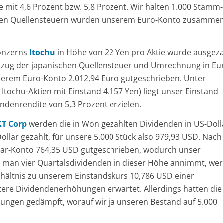
 mit 4,6 Prozent bzw. 5,8 Prozent. Wir halten 1.000 Stamm-
chen Quellensteuern wurden unserem Euro-Konto zusamme
konzerns
Itochu
in Höhe von 22 Yen pro Aktie wurde ausgeza
 Abzug der japanischen Quellensteuer und Umrechnung in Eu
erem Euro-Konto 2.012,94 Euro gutgeschrieben. Unter
 Itochu-Aktien mit Einstand 4.157 Yen) liegt unser Einstand
endenrendite von 5,3 Prozent erzielen.
KT Corp
werden die in Won gezahlten Dividenden in US-Doll
llar gezahlt, für unsere 5.000 Stück also 979,93 USD. Nach
ar-Konto 764,35 USD gutgeschrieben, wodurch unser
n man vier Quartalsdividenden in dieser Höhe annimmt, we
erhältnis zu unserem Einstandskurs 10,786 USD einer
tere Dividendenerhöhungen erwartet. Allerdings hatten die
tungen gedämpft, worauf wir ja unseren Bestand auf 5.000