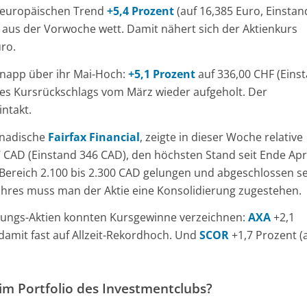
europäischen Trend
+5,4 Prozent
(auf 16,385 Euro, Einstan
aus der Vorwoche wett. Damit nähert sich der Aktienkurs
ro.
 knapp über ihr Mai-Hoch:
+5,1 Prozent
auf 336,00 CHF (Eins
ihres Kursrückschlags vom März wieder aufgeholt. Der
ntakt.
kanadische
Fairfax Financial
, zeigte in dieser Woche relative
 CAD (Einstand 346 CAD), den höchsten Stand seit Ende Apri
 Bereich 2.100 bis 2.300 CAD gelungen und abgeschlossen se
hres muss man der Aktie eine Konsolidierung zugestehen.
rungs-Aktien konnten Kursgewinne verzeichnen:
AXA
+2,1
 damit fast auf Allzeit-Rekordhoch. Und
SCOR
+1,7 Prozent (
m Portfolio des Investmentclubs?