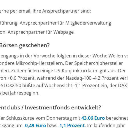
rne per email. Ihre Ansprechpartner sind:
sführung, Ansprechpartner für Mitgliederverwaltung
tion, Ansprechpartner für Webpage
 Börsen geschehen?
engangs in der Vorwoche folgten in dieser Woche Wellen v
ndere Mikrochip-Herstellern. Der Speicherchiphersteller
hlen. Zudem fielen einige US-Konjunkturdaten gut aus. Der
on +0,6 Prozent, während der Nasdaq-100 -4,2 Prozent verl
STOXX-50 büßte auf Wochensicht -1,1 Prozent ein, der DAX 
s bei Jahresbeginn.
entclubs / Investmentfonds entwickelt?
 der Schlusskurse vom Donnerstag mit
43,06 Euro
berechnet
ückgang um
-0,49 Euro
bzw.
-1,1 Prozent
. Im laufenden Jahr