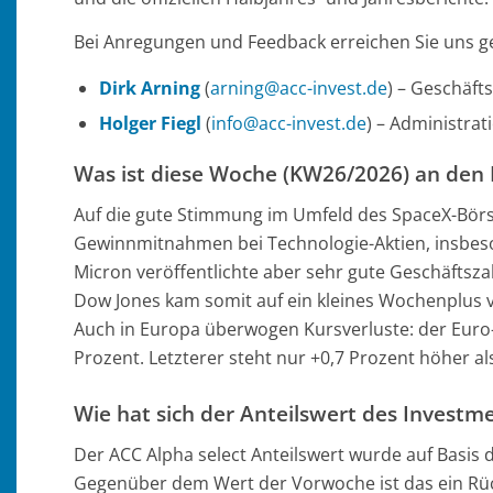
Bei Anregungen und Feedback erreichen Sie uns ge
Dirk Arning
(
arning@acc-invest.de
) – Geschäft
Holger Fiegl
(
info@acc-invest.de
) – Administra
Was ist diese Woche (KW26/2026) an den
Auf die gute Stimmung im Umfeld des SpaceX-Börs
Gewinnmitnahmen bei Technologie-Aktien, insbeso
Micron veröffentlichte aber sehr gute Geschäftsza
Dow Jones kam somit auf ein kleines Wochenplus v
Auch in Europa überwogen Kursverluste: der Euro-
Prozent. Letzterer steht nur +0,7 Prozent höher al
Wie hat sich der Anteilswert des Investm
Der ACC Alpha select Anteilswert wurde auf Basis
Gegenüber dem Wert der Vorwoche ist das ein R