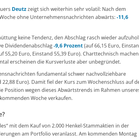
auers
Deutz
zeigt sich weiterhin sehr volatil: Nach dem
er Woche ohne Unternehmensnachrichten abwärts:
-11,6
hüttung keine Tendenz, den Abschlag rasch wieder aufzuhol
ive Dividendenabschlag
-9,6 Prozent
(auf 66,15 Euro, Einsta
uf 55,20 Euro, Einstand 55,39 Euro). Charttechnisch machen
ental erscheinen die Kursverluste aber unbegründet.
ensnachrichten fundamental schwer nachvollziehbare
d 22,88 Euro). Damit fiel der Kurs zum Wochenschluss auf d
 die Position wegen dieses Abwärtstrends im Rahmen unsere
r kommenden Woche verkaufen.
e?
les“ mit dem Kauf von 2.000 Henkel-Stammaktien in der
nderungen am Portfolio veranlasst. Am kommenden Montag