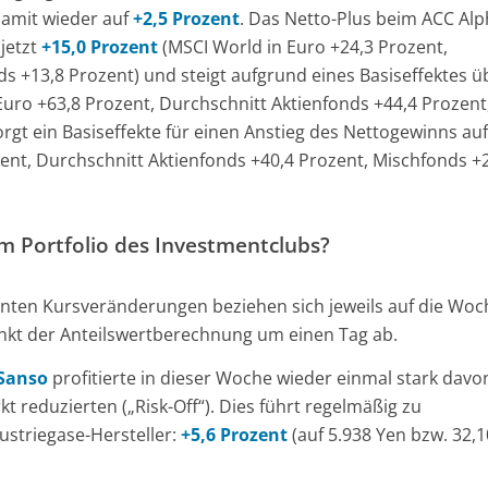
damit wieder auf
+2,5 Prozent
. Das Netto-Plus beim ACC Al
 jetzt
+15,0 Prozent
(MSCI World in Euro +24,3 Prozent,
s +13,8 Prozent) und steigt aufgrund eines Basiseffektes ü
Euro +63,8 Prozent, Durchschnitt Aktienfonds +44,4 Prozent
rgt ein Basiseffekte für einen Anstieg des Nettogewinns auf
ent, Durchschnitt Aktienfonds +40,4 Prozent, Mischfonds +
m Portfolio des Investmentclubs?
nten Kursveränderungen beziehen sich jeweils auf die Woc
punkt der Anteilswertberechnung um einen Tag ab.
Sanso
profitierte in dieser Woche wieder einmal stark davo
 reduzierten („Risk-Off“). Dies führt regelmäßig zu
ustriegase-Hersteller:
+5,6 Prozent
(auf 5.938 Yen bzw. 32,1