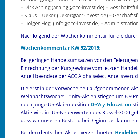
– Dirk Arning (arning@acc-invest.de) – Geschäfts
– Klaus J. Ueker (ueker@acc-invest.de) – Geschäft
– Holger Fiegl (info@acc-invest.de) – Administrat
Nachfolgend der Wochenkommentar für die durch
Wochenkommentar KW 52/2015:
Bei geringen Handelsumsätzen vor den Feiertagen z
Einrechnung der Kursgewinne vom letzten Handels
Anteil beendete der ACC Alpha select Anteilswert 
Die erst in der Vorwoche neu aufgenommenen Ak
Weihnachtswoche: Trinity-Aktien stiegen um 6,9 Pro
noch junge US-Aktienposition
DeVry Education
st
Aktie wird im US-Nebenwerteindex Russel-2000 gefüh
dass wir unseren Bestand bei Beginn der kommen
Bei den deutschen Aktien verzeichneten
Heidelbe