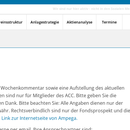
Wir sind nur hier aktiv - nicht in den Sozialen Me
reinsstruktur
Anlagestrategie
Aktienanalyse
Termine
en Wochenkommentar sowie eine Aufstellung des aktuellen
en sind nur für Mitglieder des ACC. Bitte geben Sie die
en Dank. Bitte beachten Sie: Alle Angaben dienen nur der
ähr. Rechtsverbindlich sind nur der Fondsprospekt und di
r Link zur Internetseite von Ampega.
rne per email. Ihre Ansprechpartner sind: