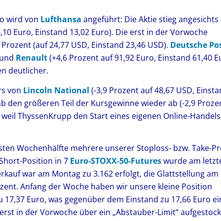
io wird von
Lufthansa
angeführt: Die Aktie stieg angesichts
,10 Euro, Einstand 13,02 Euro). Die erst in der Vorwoche
 Prozent (auf 24,77 USD, Einstand 23,46 USD).
Deutsche Po
) und
Renault
(+4,6 Prozent auf 91,92 Euro, Einstand 61,40 E
n deutlicher.
rs von
Lincoln National
(-3,9 Prozent auf 48,67 USD, Einst
b den größeren Teil der Kursgewinne wieder ab (-2,9 Proze
ch, weil ThyssenKrupp den Start eines eigenen Online-Handels
sten Wochenhälfte mehrere unserer Stoploss- bzw. Take-Pro
Short-Position in 7
Euro-STOXX-50-Futures
wurde am letzt
kauf war am Montag zu 3.162 erfolgt, die Glattstellung am
rozent. Anfang der Woche haben wir unsere kleine Position
 zu 17,37 Euro, was gegenüber dem Einstand zu 17,66 Euro e
 erst in der Vorwoche über ein „Abstauber-Limit“ aufgestock