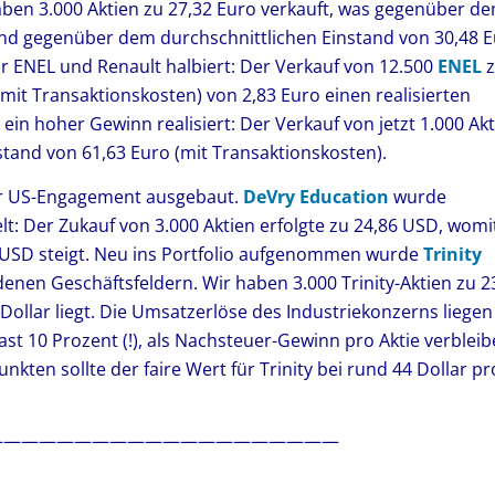
haben 3.000 Aktien zu 27,32 Euro verkauft, was gegenüber d
und gegenüber dem durchschnittlichen Einstand von 30,48 
r ENEL und Renault halbiert: Der Verkauf von 12.500
ENEL
z
it Transaktionskosten) von 2,83 Euro einen realisierten
ein hoher Gewinn realisiert: Der Verkauf von jetzt 1.000 Ak
stand von 61,63 Euro (mit Transaktionskosten).
er US-Engagement ausgebaut.
DeVry Education
wurde
t: Der Zukauf von 3.000 Aktien erfolgte zu 24,86 USD, womi
16 USD steigt. Neu ins Portfolio aufgenommen wurde
Trinity
denen Geschäftsfeldern. Wir haben 3.000 Trinity-Aktien zu 2
Dollar liegt. Die Umsatzerlöse des Industriekonzerns liegen
fast 10 Prozent (!), als Nachsteuer-Gewinn pro Aktie verbleib
ten sollte der faire Wert für Trinity bei rund 44 Dollar pr
————————————————————