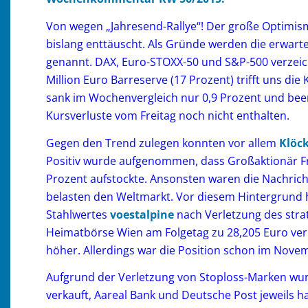
Von wegen „Jahresend-Rallye“! Der große Optim
bislang enttäuscht. Als Gründe werden die erwart
genannt. DAX, Euro-STOXX-50 und S&P-500 verzeich
Million Euro Barreserve (17 Prozent) trifft uns di
sank im Wochenvergleich nur 0,9 Prozent und be
Kursverluste vom Freitag noch nicht enthalten.
Gegen den Trend zulegen konnten vor allem
Klöc
Positiv wurde aufgenommen, dass Großaktionär Fr
Prozent aufstockte. Ansonsten waren die Nachrich
belasten den Weltmarkt. Vor diesem Hintergrund h
Stahlwertes
voestalpine
nach Verletzung des strat
Heimatbörse Wien am Folgetag zu 28,205 Euro verk
höher. Allerdings war die Position schon im Nove
Aufgrund der Verletzung von Stoploss-Marken wur
verkauft, Aareal Bank und Deutsche Post jeweils ha