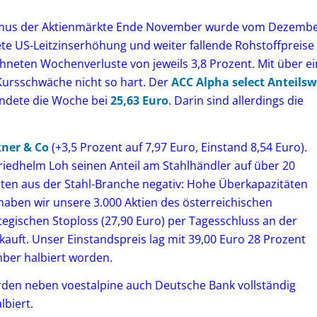
ismus der Aktienmärkte Ende November wurde vom Dezemb
ete US-Leitzinserhöhung und weiter fallende Rohstoffpreise
neten Wochenverluste von jeweils 3,8 Prozent. Mit über ei
e Kursschwäche nicht so hart. Der
ACC Alpha select Anteilsw
endete die Woche bei
25,63 Euro
. Darin sind allerdings die
kner & Co
(+3,5 Prozent auf 7,97 Euro, Einstand 8,54 Euro).
iedhelm Loh seinen Anteil am Stahlhändler auf über 20
ten aus der Stahl-Branche negativ: Hohe Überkapazitäten
aben wir unsere 3.000 Aktien des österreichischen
egischen Stoploss (27,90 Euro) per Tagesschluss an der
auft. Unser Einstandspreis lag mit 39,00 Euro 28 Prozent
mber halbiert worden.
den neben voestalpine auch Deutsche Bank vollständig
lbiert.