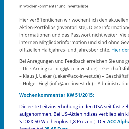
in
Wochenkommentar und Inventarliste
Hier veröffentlichen wir wöchentlich den aktuell
Aktien-Portfolios (Inventarliste). Diese Information
Informationen und das Passwort nicht weiter. Viel
internen Mitgliederinformation und sind ohne Gew
offiziellen Halbjahres- und Jahresberichte.
Hier de
Bei Anregungen und Feedback erreichen Sie uns ge
– Dirk Arning (arning@acc-invest.de) – Geschäfts
– Klaus J. Ueker (ueker@acc-invest.de) – Geschäft
– Holger Fiegl (info@acc-invest.de) – Administrat
Wochenkommentar KW 51/2015:
Die erste Leitzinserhöhung in den USA seit fast z
aufgenommen. Bei US-Aktienindizes verblieb ein kl
STOXX-50-Wochenplus 1,8 Prozent). Der
ACC Alpha
Anstieg bei
25,65 Euro
.