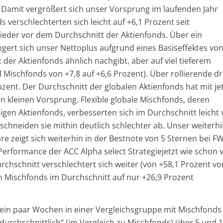
. Damit vergrößert sich unser Vorsprung im laufenden Jahr
 verschlechterten sich leicht auf +6,1 Prozent seit
wieder vor dem Durchschnitt der Aktienfonds. Über ein
ingert sich unser Nettoplus aufgrund eines Basiseffektes vo
der Aktienfonds ähnlich nachgibt, aber auf viel tieferem
 Mischfonds von +7,8 auf +6,6 Prozent). Über rollierende dr
rozent. Der Durchschnitt der globalen Aktienfonds hat mit je
n kleinen Vorsprung. Flexible globale Mischfonds, deren
ssigen Aktienfonds, verbesserten sich im Durchschnitt leicht
 schneiden sie mithin deutlich schlechter ab. Unser weiterh
ahre zeigt sich weiterhin in der Bestnote von 5 Sternen bei 
e Performance der ACC Alpha select Strategiejetzt wie schon 
chschnitt verschlechtert sich weiter (von +58,1 Prozent vo
ch Mischfonds im Durchschnitt auf nur +26,9 Prozent
 ein paar Wochen in einer Vergleichsgruppe mit Mischfonds
rdurchschnittlich“ (im Vergleich zu Mischfonds) über 5 und 