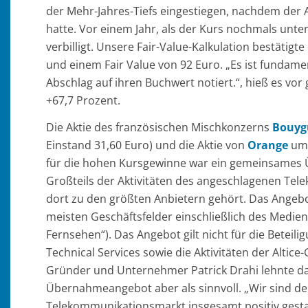
der Mehr-Jahres-Tiefs eingestiegen, nachdem der
hatte. Vor einem Jahr, als der Kurs nochmals unte
verbilligt. Unsere Fair-Value-Kalkulation bestätig
und einem Fair Value von 92 Euro. „Es ist fundame
Abschlag auf ihren Buchwert notiert.“, hieß es vo
+67,7 Prozent.
Die Aktie des französischen Mischkonzerns
Bouyg
Einstand 31,60 Euro) und die Aktie von
Orange
um 
für die hohen Kursgewinne war ein gemeinsames
Großteils der Aktivitäten des angeschlagenen Te
dort zu den größten Anbietern gehört. Das Angebot
meisten Geschäftsfelder einschließlich des Medi
Fernsehen“). Das Angebot gilt nicht für die Beteili
Technical Services sowie die Aktivitäten der Altic
Gründer und Unternehmer Patrick Drahi lehnte d
Übernahmeangebot aber als sinnvoll. „Wir sind de
Telekommunikationsmarkt insgesamt positiv gestal