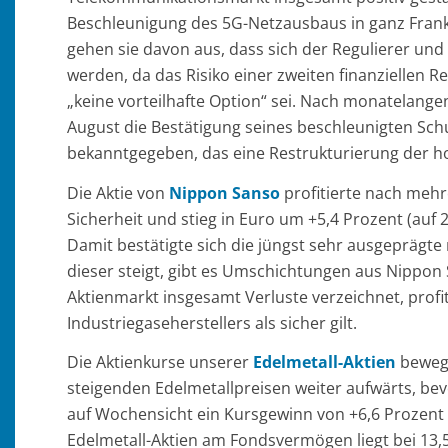
Beschleunigung des 5G-Netzausbaus in ganz Frankr
gehen sie davon aus, dass sich der Regulierer und 
werden, da das Risiko einer zweiten finanziellen 
„keine vorteilhafte Option“ sei. Nach monatelange
August die Bestätigung seines beschleunigten Sch
bekanntgegeben, das eine Restrukturierung der h
Die Aktie von
Nippon Sanso
profitierte nach meh
Sicherheit und stieg in Euro um +5,4 Prozent (auf 
Damit bestätigte sich die jüngst sehr ausgeprägt
dieser steigt, gibt es Umschichtungen aus Nippon 
Aktienmarkt insgesamt Verluste verzeichnet, profi
Industriegaseherstellers als sicher gilt.
Die Aktienkurse unserer
Edelmetall-Aktien
bewegt
steigenden Edelmetallpreisen weiter aufwärts, b
auf Wochensicht ein Kursgewinn von +6,6 Prozent (
Edelmetall-Aktien am Fondsvermögen liegt bei 13,