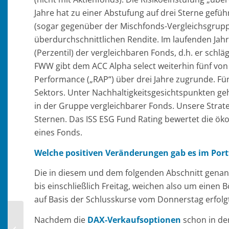
Jahre hat zu einer Abstufung auf drei Sterne gefü
(sogar gegenüber der Mischfonds-Vergleichsgruppe)
überdurchschnittlichen Rendite. Im laufenden Jahr
(Perzentil) der vergleichbaren Fonds, d.h. er schl
FWW gibt dem ACC Alpha select weiterhin fünf von 
Performance („RAP“) über drei Jahre zugrunde. Fün
Sektors. Unter Nachhaltigkeitsgesichtspunkten ge
in der Gruppe vergleichbarer Fonds. Unsere Strate
Sternen. Das ISS ESG Fund Rating bewertet die ö
eines Fonds.
Welche positiven Veränderungen gab es im Por
Die in diesem und dem folgenden Abschnitt genan
bis einschließlich Freitag, weichen also um einen
auf Basis der Schlusskurse vom Donnerstag erfolgt
Nachdem die
DAX-Verkaufsoptionen
schon in de
2025 KW41 Report über das Portfolio