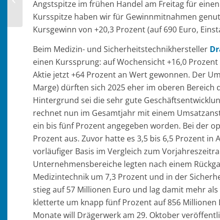
Angstspitze im frühen Handel am Freitag für einen
des Investmentclub Aktienfonds
Kursspitze haben wir für Gewinnmitnahmen genutzt
Kursgewinn von +20,3 Prozent (auf 690 Euro, Einst
Beim Medizin- und Sicherheitstechnikhersteller
Dr
einen Kurssprung: auf Wochensicht +16,0 Prozent (
Aktie jetzt +64 Prozent an Wert gewonnen. Der Um
Marge) dürften sich 2025 eher im oberen Bereich 
Hintergrund sei die sehr gute Geschäftsentwicklu
rechnet nun im Gesamtjahr mit einem Umsatzanstie
ein bis fünf Prozent angegeben worden. Bei der o
Prozent aus. Zuvor hatte es 3,5 bis 6,5 Prozent in 
vorläufiger Basis im Vergleich zum Vorjahreszeitr
Unternehmensbereiche legten nach einem Rückgang
Medizintechnik um 7,3 Prozent und in der Sicherh
stieg auf 57 Millionen Euro und lag damit mehr als
kletterte um knapp fünf Prozent auf 856 Millionen
Monate will Drägerwerk am 29. Oktober veröffentl