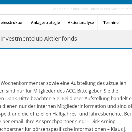
Wir sind nur hier aktiv - nicht in den Sozialen Me
reinsstruktur
Anlagestrategie
Aktienanalyse
Termine
 Investmentclub Aktienfonds
en Wochenkommentar sowie eine Aufstellung des aktuellen
en sind nur für Mitglieder des ACC. Bitte geben Sie die
n Dank. Bitte beachten Sie: Bei dieser Aufstellung handelt e
n dienen nur der internen Mitgliederinformation und sind 
ekt und die offiziellen Halbjahres- und Jahresberichte. Bei
per email. Ihre Ansprechpartner sind: – Dirk Arning
chpartner für börsenspezifische Informationen – Klaus J.