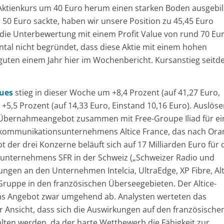
 Aktienkurs um 40 Euro herum einen starken Boden ausgebi
r 50 Euro sackte, haben wir unsere Position zu 45,45 Euro
te die Unterbewertung mit einem Profit Value von rund 70 Eu
ntal nicht begründet, dass diese Aktie mit einem hohen
r guten einem Jahr hier im Wochenbericht. Kursanstieg seitd
ues
stieg in dieser Woche um +8,4 Prozent (auf 41,27 Euro,
+5,5 Prozent (auf 14,33 Euro, Einstand 10,16 Euro). Auslöse
 Übernahmeangebot zusammen mit Free-Groupe Iliad für e
lekommunikationsunternehmens Altice France, das nach Ora
 der drei Konzerne beläuft sich auf 17 Milliarden Euro für 
enunternehmens SFR in der Schweiz („Schweizer Radio und
gungen an den Unternehmen Intelcia, UltraEdge, XP Fibre, Alt
e-Gruppe in den französischen Überseegebieten. Der Altice-
as Angebot zwar umgehend ab. Analysten werteten das
r Ansicht, dass sich die Auswirkungen auf den französische
ten werden, da der harte Wettbewerb die Fähigkeit zur