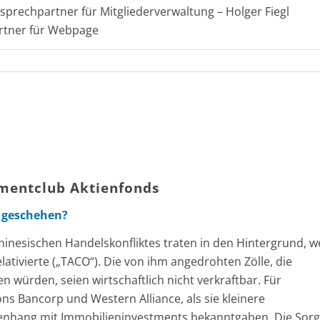
sprechpartner für Mitgliederverwaltung – Holger Fiegl
artner für Webpage
tmentclub Aktienfonds
n geschehen?
inesischen Handelskonfliktes traten in den Hintergrund, we
tivierte („TACO“). Die von ihm angedrohten Zölle, die
 würden, seien wirtschaftlich nicht verkraftbar. Für
ns Bancorp und Western Alliance, als sie kleinere
nhang mit Immobilieninvestments bekanntgaben. Die Sorg