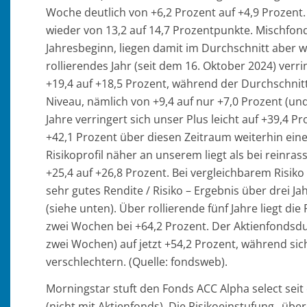
Woche deutlich von +6,2 Prozent auf +4,9 Prozent
wieder von 13,2 auf 14,7 Prozentpunkte. Mischfonds
Jahresbeginn, liegen damit im Durchschnitt aber 
rollierendes Jahr (seit dem 16. Oktober 2024) verr
+19,4 auf +18,5 Prozent, während der Durchschnitt 
Niveau, nämlich von +9,4 auf nur +7,0 Prozent (und
Jahre verringert sich unser Plus leicht auf +39,4 P
+42,1 Prozent über diesen Zeitraum weiterhin eine
Risikoprofil näher an unserem liegt als bei reinra
+25,4 auf +26,8 Prozent. Bei vergleichbarem Risiko
sehr gutes Rendite / Risiko – Ergebnis über drei J
(siehe unten). Über rollierende fünf Jahre liegt di
zwei Wochen bei +64,2 Prozent. Der Aktienfondsdur
zwei Wochen) auf jetzt +54,2 Prozent, während si
verschlechtern. (Quelle: fondsweb).
Morningstar stuft den Fonds ACC Alpha select seit
(nicht mit Aktienfonds). Die Risikoeinstufung „übe