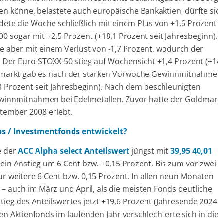
ten könne, belastete auch europäische Bankaktien, dürfte si
ete die Woche schließlich mit einem Plus von +1,6 Prozent
0 sogar mit +2,5 Prozent (+18,1 Prozent seit Jahresbeginn).
 aber mit einem Verlust von -1,7 Prozent, wodurch der
. Der Euro-STOXX-50 stieg auf Wochensicht +1,4 Prozent (+1
enmarkt gab es nach der starken Vorwoche Gewinnmitnahme
3 Prozent seit Jahresbeginn). Nach dem beschleunigten
innmitnahmen bei Edelmetallen. Zuvor hatte der Goldmar
ptember 2008 erlebt.
bs / Investmentfonds entwickelt?
e der
ACC Alpha select Anteilswert
jüngst mit
39,95 40,01
in Anstieg um 6 Cent bzw. +0,15 Prozent. Bis zum vor zwei
r weitere 6 Cent bzw. 0,15 Prozent. In allen neun Monaten
 – auch im März und April, als die meisten Fonds deutliche
stieg des Anteilswertes jetzt +19,6 Prozent (Jahresende 2024
en Aktienfonds im laufenden Jahr verschlechterte sich in di