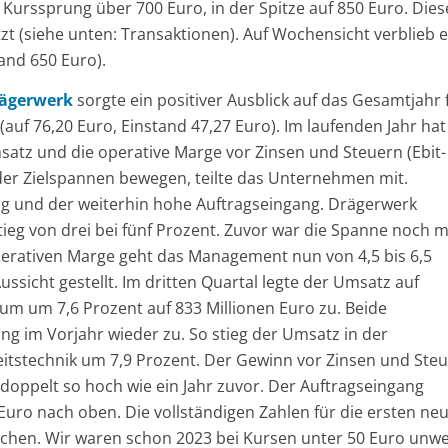
 Kurssprung über 700 Euro, in der Spitze auf 850 Euro. Dies
 (siehe unten: Transaktionen). Auf Wochensicht verblieb e
and 650 Euro).
ägerwerk
sorgte ein positiver Ausblick auf das Gesamtjahr 
auf 76,20 Euro, Einstand 47,27 Euro). Im laufenden Jahr hat
satz und die operative Marge vor Zinsen und Steuern (Ebit-
der Zielspannen bewegen, teilte das Unternehmen mit.
ng und der weiterhin hohe Auftragseingang. Drägerwerk
g von drei bei fünf Prozent. Zuvor war die Spanne noch m
perativen Marge geht das Management nun von 4,5 bis 6,5
Aussicht gestellt. Im dritten Quartal legte der Umsatz auf
aum um 7,6 Prozent auf 833 Millionen Euro zu. Beide
 im Vorjahr wieder zu. So stieg der Umsatz in der
eitstechnik um 7,9 Prozent. Der Gewinn vor Zinsen und Ste
 doppelt so hoch wie ein Jahr zuvor. Der Auftragseingang
 Euro nach oben. Die vollständigen Zahlen für die ersten ne
ichen. Wir waren schon 2023 bei Kursen unter 50 Euro unwe