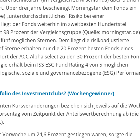
hrt. Über drei Jahre bescheinigt Morningstar dem Fonds ein
 „unterdurchschnittliches“ Risiko bei einer
 liegt der Fonds weiterhin im zweitbesten Hundertstel
ägt 98 Prozent der Vergleichsgruppe (Quelle: morningstar.de)
fünf möglichen Sternen. Dem liegt die risikoadjustierte
f Sterne erhalten nur die 20 Prozent besten Fonds eines
hört der ACC Alpha select zu den 30 Prozent der besten Fo
gie erhält beim ISS ESG Fund Rating 4 von 5 möglichen
kologische, soziale und governancebezogene (ESG) Performa
tfolio des Investmentclubs? (Wochengewinner)
nten Kursveränderungen beziehen sich jeweils auf die Woc
 Börsentag vom Zeitpunkt der Anteilswertberechnung ab (die 
).
r Vorwoche um 24,6 Prozent gestiegen waren, sorgte die