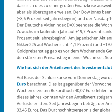
dass sich dies zu einer großen Finanzkrise auswei
aber als überzogen erweisen. Der Dow Jones beend
(+8,6 Prozent seit Jahresbeginn) und der Nasdaq-10
Der Deutsche Aktienindex DAX beendete die Woche
Zuwachs im laufenden Jahr auf +19,7 Prozent sank
Prozent seit Jahresbeginn). Am japanischen Akti
Nikkei-225 auf Wochensicht -1,1 Prozent (und +19,
Goldpreisanstieg gab es vor dem Wochenende Gew
den stärksten Preisanstieg in einer Woche seit Se
Wie hat sich der Anteilswert des Investmentclu
Auf Basis der Schlusskurse vom Donnerstag wurd
Euro
berechnet. Dies ist gegenüber der Vorwoche e
Wochen erzielten Rekordhoch 40,07 Euro fehlen nu
dieses Jahres konnten wir den Anteilswert steigern
Verluste erlitten. Seit Jahresbeginn beträgt der An
33,45 Euro). Das Durchschnittsergebnis der global