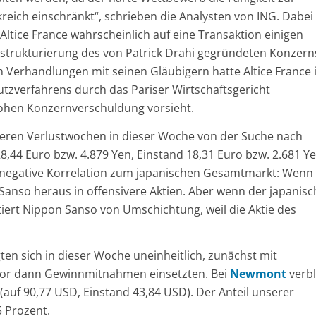
eich einschränkt“, schrieben die Analysten von ING. Dabei
Altice France wahrscheinlich auf eine Transaktion einigen
Restrukturierung des von Patrick Drahi gegründeten Konzern
n Verhandlungen mit seinen Gläubigern hatte Altice France
utzverfahrens durch das Pariser Wirtschaftsgericht
ohen Konzernverschuldung vorsieht.
reren Verlustwochen in dieser Woche von der Suche nach
28,44 Euro bzw. 4.879 Yen, Einstand 18,31 Euro bzw. 2.681 Ye
e negative Korrelation zum japanischen Gesamtmarkt: Wenn
Sanso heraus in offensivere Aktien. Aber wenn der japanisc
tiert Nippon Sanso von Umschichtung, weil die Aktie des
en sich in dieser Woche uneinheitlich, zunächst mit
evor dann Gewinnmitnahmen einsetzten. Bei
Newmont
verbl
auf 90,77 USD, Einstand 43,84 USD). Der Anteil unserer
5 Prozent.