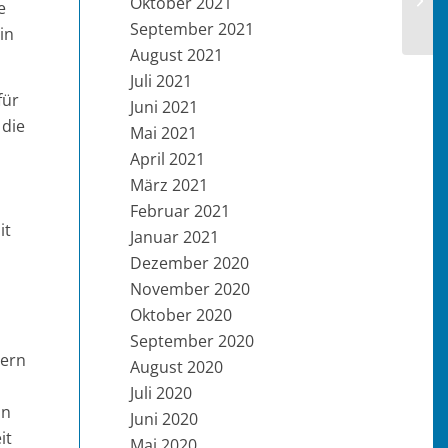
Oktober 2021
e
des 
September 2021
in
August 2021
Juli 2021
für
Juni 2021
 die
Mai 2021
April 2021
März 2021
Februar 2021
it
Januar 2021
Dezember 2020
November 2020
Oktober 2020
September 2020
uern
August 2020
Juli 2020
un
Juni 2020
it
Mai 2020