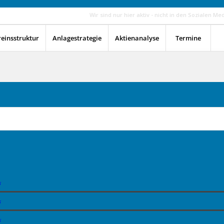
Wir sind nur hier aktiv - nicht in den Sozialen Me
reinsstruktur
Anlagestrategie
Aktienanalyse
Termine
s
s
s