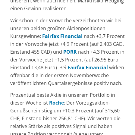
unserem, wenn auch kleinen, Marktrisiko-Hedging
einen Gewinn realisieren.
Wir schon in der Vorwoche verzeichneten wir bei
unseren beiden größten Aktienpositionen
Kursgewinne:
Fairfax Financial
nach +3,7 Prozent
in der Vorwoche jetzt +4,9 Prozent (auf 2.403 CAD,
Einstand 455 CAD) und
PORR
nach +4,3 Prozent in
der Vorwoche jetzt +1,5 Prozent (auf 26,95 Euro,
Einstand 13,48 Euro). Bei
Fairfax Financial
wirken
offenbar die in der ersten Novemberwoche
veröffentlichten Quartalsergebnisse positiv nach.
Prozentual beste Aktie in unserem Portfolio in
dieser Woche ist
Roche
: Der Vorzugsaktien-
Genußschein stieg um +10,3 Prozent (auf 315,60
CHF, Einstand bisher 256,81 CHF). Wir werten die
relative Stärke als positives Signal und haben
unsere Position verdoppelt (siehe unten: