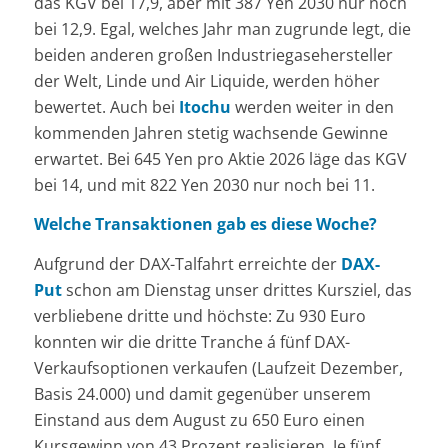
das KGV bei 17,9, aber mit 387 Yen 2030 nur noch
bei 12,9. Egal, welches Jahr man zugrunde legt, die
beiden anderen großen Industriegasehersteller
der Welt, Linde und Air Liquide, werden höher
bewertet. Auch bei
Itochu
werden weiter in den
kommenden Jahren stetig wachsende Gewinne
erwartet. Bei 645 Yen pro Aktie 2026 läge das KGV
bei 14, und mit 822 Yen 2030 nur noch bei 11.
Welche Transaktionen gab es diese Woche?
Aufgrund der DAX-Talfahrt erreichte der
DAX-
Put
schon am Dienstag unser drittes Kursziel, das
verbliebene dritte und höchste: Zu 930 Euro
konnten wir die dritte Tranche á fünf DAX-
Verkaufsoptionen verkaufen (Laufzeit Dezember,
Basis 24.000) und damit gegenüber unserem
Einstand aus dem August zu 650 Euro einen
Kursgewinn von 43 Prozent realisieren. Je fünf