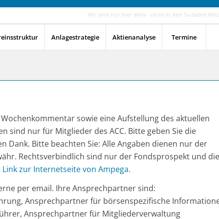
Wir sind nur hier aktiv - nicht in den Sozialen Me
reinsstruktur
Anlagestrategie
Aktienanalyse
Termine
en Wochenkommentar sowie eine Aufstellung des aktuellen
en sind nur für Mitglieder des ACC. Bitte geben Sie die
en Dank. Bitte beachten Sie: Alle Angaben dienen nur der
ähr. Rechtsverbindlich sind nur der Fondsprospekt und di
r Link zur Internetseite von Ampega.
rne per email. Ihre Ansprechpartner sind:
führung, Ansprechpartner für börsenspezifische Information
sführer, Ansprechpartner für Mitgliederverwaltung