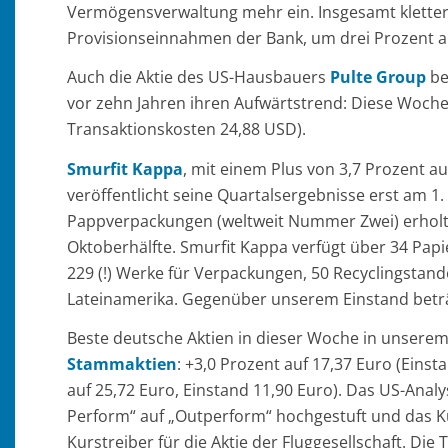
Vermögensverwaltung mehr ein. Insgesamt klettert
Provisionseinnahmen der Bank, um drei Prozent auf
Auch die Aktie des US-Hausbauers
Pulte Group
be
vor zehn Jahren ihren Aufwärtstrend: Diese Woche
Transaktionskosten 24,88 USD).
Smurfit Kappa
, mit einem Plus von 3,7 Prozent a
veröffentlicht seine Quartalsergebnisse erst am 1
Pappverpackungen (weltweit Nummer Zwei) erholt 
Oktoberhälfte. Smurfit Kappa verfügt über 34 Pap
229 (!) Werke für Verpackungen, 50 Recyclingstan
Lateinamerika. Gegenüber unserem Einstand beträg
Beste deutsche Aktien in dieser Woche in unserem
Stammaktien
: +3,0 Prozent auf 17,37 Euro (Eins
auf 25,72 Euro, Einstand 11,90 Euro). Das US-Anal
Perform“ auf „Outperform“ hochgestuft und das Ku
Kurstreiber für die Aktie der Fluggesellschaft. Die