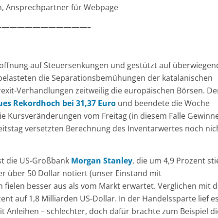
ion, Ansprechpartner für Webpage
———————————–
Hoffnung auf Steuersenkungen und gestützt auf überwiegen
 belasteten die Separationsbemühungen der katalanischen
rexit-Verhandlungen zeitweilig die europäischen Börsen. De
ues Rekordhoch bei 31,37 Euro
und beendete die Woche
 die Kursveränderungen vom Freitag (in diesem Falle Gewinn
itstag versetzten Berechnung des Inventarwertes noch nic
ist die US-Großbank
Morgan Stanley
, die um 4,9 Prozent sti
r über 50 Dollar notiert (unser Einstand mit
 fielen besser aus als vom Markt erwartet. Verglichen mit 
t auf 1,8 Milliarden US-Dollar. In der Handelssparte lief e
t Anleihen – schlechter, doch dafür brachte zum Beispiel di