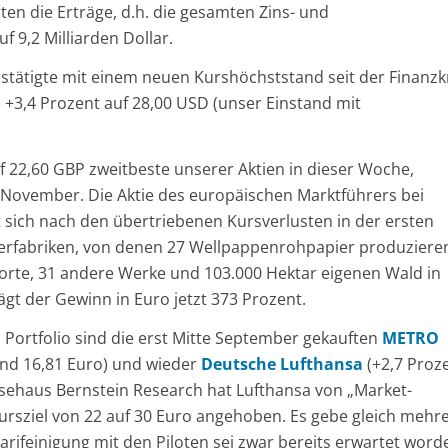
en die Erträge, d.h. die gesamten Zins- und
 9,2 Milliarden Dollar.
stätigte mit einem neuen Kurshöchststand seit der Finanzk
 +3,4 Prozent auf 28,00 USD (unser Einstand mit
uf 22,60 GBP zweitbeste unserer Aktien in dieser Woche,
. November. Die Aktie des europäischen Marktführers bei
sich nach den übertriebenen Kursverlusten in der ersten
ierfabriken, von denen 27 Wellpappenrohpapier produziere
dorte, 31 andere Werke und 103.000 Hektar eigenen Wald in
t der Gewinn in Euro jetzt 373 Prozent.
 Portfolio sind die erst Mitte September gekauften
METRO
tand 16,81 Euro) und wieder
Deutsche Lufthansa
(+2,7 Proz
ysehaus Bernstein Research hat Lufthansa von „Market-
rsziel von 22 auf 30 Euro angehoben. Es gebe gleich mehr
 Tarifeinigung mit den Piloten sei zwar bereits erwartet word