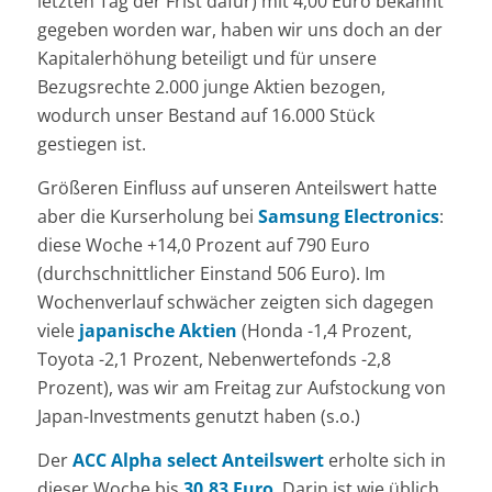
letzten Tag der Frist dafür) mit 4,00 Euro bekannt
gegeben worden war, haben wir uns doch an der
Kapitalerhöhung beteiligt und für unsere
Bezugsrechte 2.000 junge Aktien bezogen,
wodurch unser Bestand auf 16.000 Stück
gestiegen ist.
Größeren Einfluss auf unseren Anteilswert hatte
aber die Kurserholung bei
Samsung Electronics
:
diese Woche +14,0 Prozent auf 790 Euro
(durchschnittlicher Einstand 506 Euro). Im
Wochenverlauf schwächer zeigten sich dagegen
viele
japanische Aktien
(Honda -1,4 Prozent,
Toyota -2,1 Prozent, Nebenwertefonds -2,8
Prozent), was wir am Freitag zur Aufstockung von
Japan-Investments genutzt haben (s.o.)
Der
ACC Alpha select Anteilswert
erholte sich in
dieser Woche bis
30,83 Euro
. Darin ist wie üblich