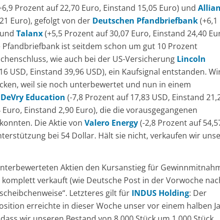
+6,9 Prozent auf 22,70 Euro, Einstand 15,05 Euro) und
Allia
21 Euro), gefolgt von der
Deutschen Pfandbriefbank
(+6,1
) und
Talanx
(+5,5 Prozent auf 30,07 Euro, Einstand 24,40 Eur
e Pfandbriefbank ist seitdem schon um gut 10 Prozent
ochenschluss, wie auch bei der US-Versicherung
Lincoln
16 USD, Einstand 39,96 USD), ein Kaufsignal entstanden. Wi
ken, weil sie noch unterbewertet und nun in einem
h
DeVry Education
(-7,8 Prozent auf 17,83 USD, Einstand 21,
4 Euro, Einstand 2,90 Euro), die die vorausgegangenen
 konnten. Die Aktie von
Valero Energy
(-2,8 Prozent auf 54,5
erstützung bei 54 Dollar. Hält sie nicht, verkaufen wir uns
r unterbewerteten Aktien den Kursanstieg für Gewinnmitnah
l komplett verkauft (wie Deutsche Post in der Vorwoche nac
scheibchenweise“. Letzteres gilt für
INDUS Holding
: Der
osition erreichte in dieser Woche unser vor einem halben J
 sodass wir unseren Bestand von 8.000 Stück um 1.000 Stück