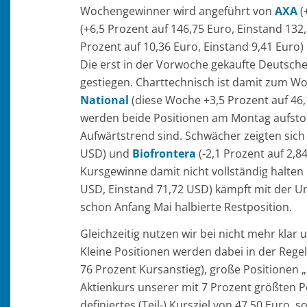
Wochengewinner wird angeführt von
AXA
(
(+6,5 Prozent auf 146,75 Euro, Einstand 132,
Prozent auf 10,36 Euro, Einstand 9,41 Euro
Die erst in der Vorwoche gekaufte Deutsch
gestiegen. Charttechnisch ist damit zum W
National
(diese Woche +3,5 Prozent auf 46,
werden beide Positionen am Montag aufstoc
Aufwärtstrend sind. Schwächer zeigten sic
USD) und
Biofrontera
(-2,1 Prozent auf 2,8
Kursgewinne damit nicht vollständig halten
USD, Einstand 71,72 USD) kämpft mit der Unt
schon Anfang Mai halbierte Restposition.
Gleichzeitig nutzen wir bei nicht mehr kla
Kleine Positionen werden dabei in der Rege
76 Prozent Kursanstieg), große Positionen „
Aktienkurs unserer mit 7 Prozent größten P
definiertes (Teil-) Kursziel von 47,50 Euro,