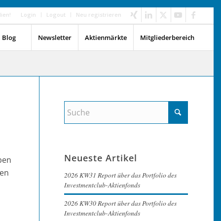
dien!
Login
Logout
Neu registrieren
Blog
Newsletter
Aktienmärkte
Mitgliederbereich
Neueste Artikel
eben
nen
2026 KW31 Report über das Portfolio des
Investmentclub-Aktienfonds
2026 KW30 Report über das Portfolio des
Investmentclub-Aktienfonds