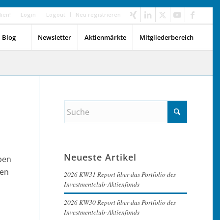
dien!
Login
Logout
Neu registrieren
Blog
Newsletter
Aktienmärkte
Mitgliederbereich
Neueste Artikel
eben
nen
2026 KW31 Report über das Portfolio des
Investmentclub-Aktienfonds
2026 KW30 Report über das Portfolio des
Investmentclub-Aktienfonds