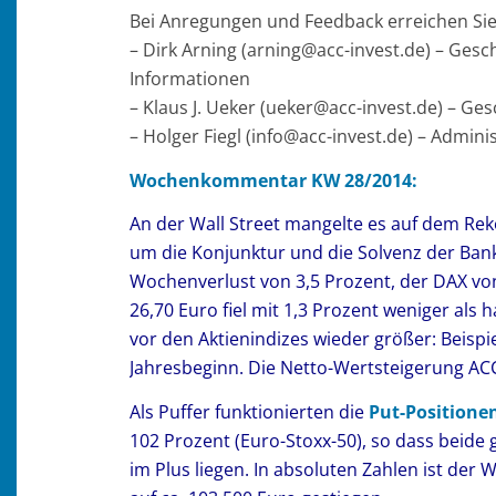
Bei Anregungen und Feedback erreichen Sie 
– Dirk Arning (arning@acc-invest.de) – Ges
Informationen
– Klaus J. Ueker (ueker@acc-invest.de) – Ge
– Holger Fiegl (info@acc-invest.de) – Admi
Wochenkommentar KW 28/2014:
An der Wall Street mangelte es auf dem Re
um die Konjunktur und die Solvenz der Bank
Wochenverlust von 3,5 Prozent, der DAX von
26,70 Euro fiel mit 1,3 Prozent weniger als 
vor den Aktienindizes wieder größer: Beispi
Jahresbeginn. Die Netto-Wertsteigerung ACC
Als Puffer funktionierten die
Put-Positione
102 Prozent (Euro-Stoxx-50), so dass beide
im Plus liegen. In absoluten Zahlen ist der