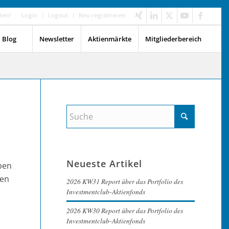
dien!
Login
Logout
Neu registrieren
Blog
Newsletter
Aktienmärkte
Mitgliederbereich
Neueste Artikel
eben
nen
2026 KW31 Report über das Portfolio des
Investmentclub-Aktienfonds
2026 KW30 Report über das Portfolio des
Investmentclub-Aktienfonds