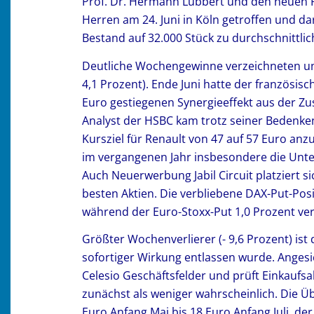
Prof. Dr. Hermann Lübbert und den neuen F
Herren am 24. Juni in Köln getroffen und d
Bestand auf 32.000 Stück zu durchschnittlich
Deutliche Wochengewinne verzeichneten unse
4,1 Prozent). Ende Juni hatte der französi
Euro gestiegenen Synergieeffekt aus der 
Analyst der HSBC kam trotz seiner Bedenke
Kursziel für Renault von 47 auf 57 Euro an
im vergangenen Jahr insbesondere die Unte
Auch Neuerwerbung Jabil Circuit platziert 
besten Aktien. Die verbliebene DAX-Put-Pos
während der Euro-Stoxx-Put 1,0 Prozent ver
Größter Wochenverlierer (- 9,6 Prozent) ist
sofortiger Wirkung entlassen wurde. Anges
Celesio Geschäftsfelder und prüft Einkaufsal
zunächst als weniger wahrscheinlich. Die 
Euro Anfang Mai bis 18 Euro Anfang Juli, d