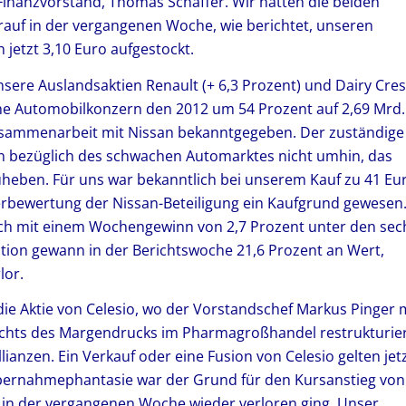
inanzvorstand, Thomas Schaffer. Wir hatten die beiden
arauf in der vergangenen Woche, wie berichtet, unseren
 jetzt 3,10 Euro aufgestockt.
re Auslandsaktien Renault (+ 6,3 Prozent) und Dairy Cres
sche Automobilkonzern den 2012 um 54 Prozent auf 2,69 Mrd.
Zusammenarbeit mit Nissan bekanntgegeben. Der zuständige
n bezüglich des schwachen Automarktes nicht umhin, das
zuheben. Für uns war bekanntlich bei unserem Kauf zu 41 Eu
rbewertung der Nissan-Beteiligung ein Kaufgrund gewesen
sich mit einem Wochengewinn von 2,7 Prozent unter den sec
ition gewann in der Berichtswoche 21,6 Prozent an Wert,
lor.
 die Aktie von Celesio, wo der Vorstandschef Markus Pinger 
ichts des Margendrucks im Pharmagroßhandel restrukturie
lianzen. Ein Verkauf oder eine Fusion von Celesio gelten jet
Übernahmephantasie war der Grund für den Kursanstieg von
er in der vergangenen Woche wieder verloren ging. Unser